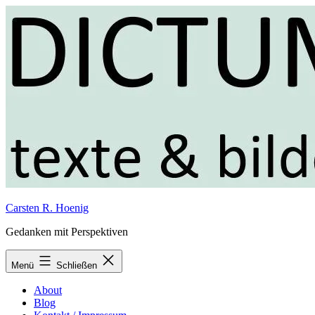
Zum
Inhalt
springen
Carsten R. Hoenig
Gedanken mit Perspektiven
Menü
Schließen
About
Blog