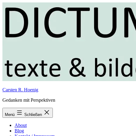
Zum
Inhalt
springen
Carsten R. Hoenig
Gedanken mit Perspektiven
Menü
Schließen
About
Blog