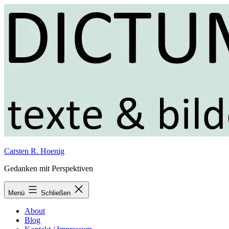
Zum
Inhalt
springen
Carsten R. Hoenig
Gedanken mit Perspektiven
Menü
Schließen
About
Blog