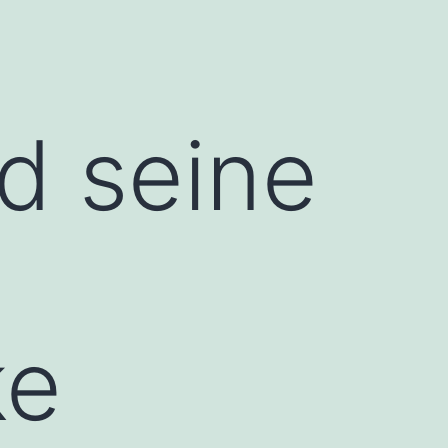
nd seine
ke