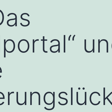
Das
lportal“ u
e
erungslüc