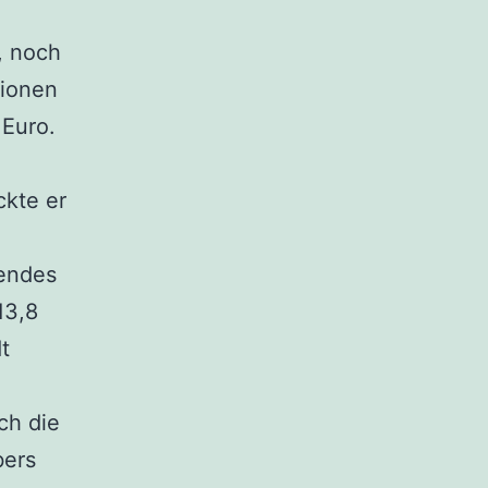
, noch
lionen
 Euro.
ckte er
fendes
13,8
t
ch die
bers