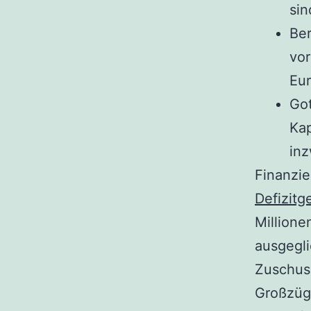
sin
Ber
vor
Eur
Got
Kap
inz
Finanzie
Defizitg
Millione
ausgegli
Zuschuss
Großzügi