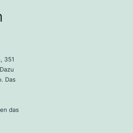
m
, 351
 Dazu
o. Das
en das