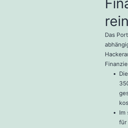
Fin
rei
Das Port
abhängig
Hackeran
Finanzie
Di
350
ges
kos
Im 
für