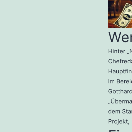
Wer
Hinter „
Chefreda
Hauptfin
im Berei
Gotthard
„Übermac
dem Star
Projekt,