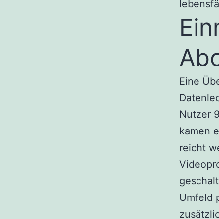
lebensfä
Ein
Abo
Eine Üb
Datenlec
Nutzer 9
kamen e
reicht 
Videopr
geschal
Umfeld p
zusätzli