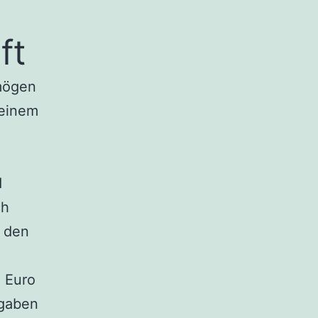
ft
rmögen
 einem
d
ch
r den
n Euro
sgaben