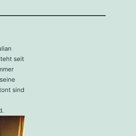
lian
teht seit
Immer
 seine
tont sind
d.