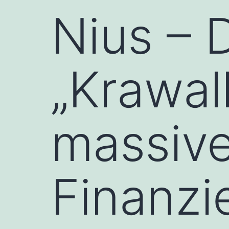
Nius – 
„Krawal
massiv
Finanzi