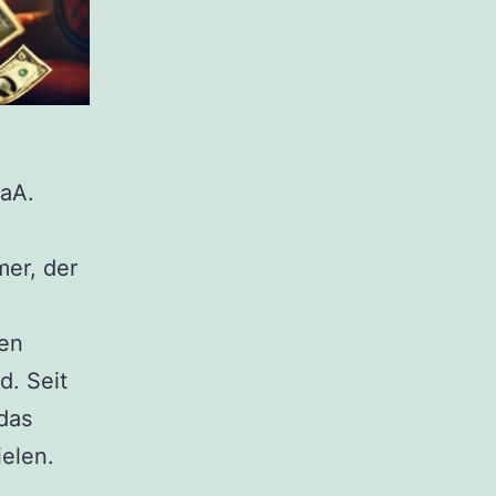
GaA.
mer, der
hen
d. Seit
 das
ielen.