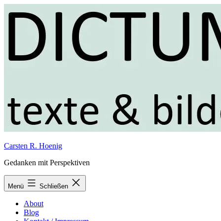
Zum
Inhalt
springen
Carsten R. Hoenig
Gedanken mit Perspektiven
Menü
Schließen
About
Blog