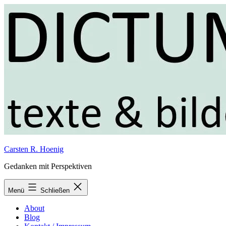
Zum
Inhalt
springen
Carsten R. Hoenig
Gedanken mit Perspektiven
Menü
Schließen
About
Blog