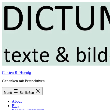
Zum
Inhalt
springen
Carsten R. Hoenig
Gedanken mit Perspektiven
Menü
Schließen
About
Blog