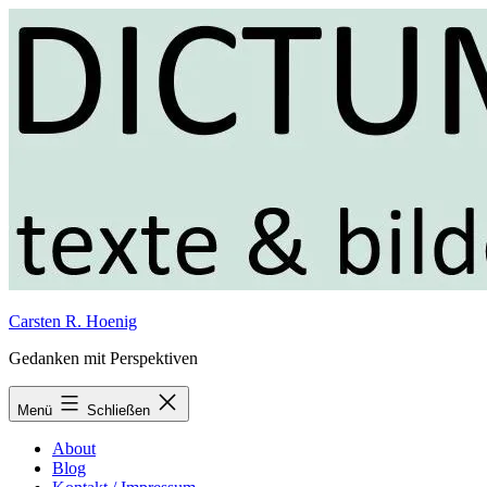
Zum
Inhalt
springen
Carsten R. Hoenig
Gedanken mit Perspektiven
Menü
Schließen
About
Blog