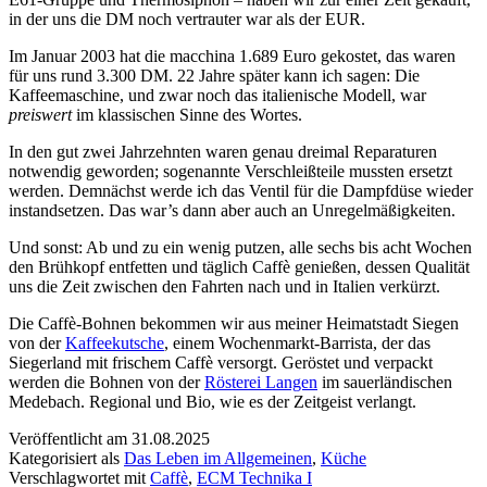
in der uns die DM noch vertrauter war als der EUR.
Im Januar 2003 hat die macchina 1.689 Euro gekostet, das waren
für uns rund 3.300 DM. 22 Jahre später kann ich sagen: Die
Kaffeemaschine, und zwar noch das italienische Modell, war
preiswert
im klassischen Sinne des Wortes.
In den gut zwei Jahrzehnten waren genau dreimal Reparaturen
notwendig geworden; sogenannte Verschleißteile mussten ersetzt
werden. Demnächst werde ich das Ventil für die Dampfdüse wieder
instandsetzen. Das war’s dann aber auch an Unregelmäßigkeiten.
Und sonst: Ab und zu ein wenig putzen, alle sechs bis acht Wochen
den Brühkopf entfetten und täglich Caffè genießen, dessen Qualität
uns die Zeit zwischen den Fahrten nach und in Italien verkürzt.
Die Caffè-Bohnen bekommen wir aus meiner Heimatstadt Siegen
von der
Kaffeekutsche
, einem Wochenmarkt-Barrista, der das
Siegerland mit frischem Caffè versorgt. Geröstet und verpackt
werden die Bohnen von der
Rösterei Langen
im sauerländischen
Medebach. Regional und Bio, wie es der Zeitgeist verlangt.
Veröffentlicht am
31.08.2025
Kategorisiert als
Das Leben im Allgemeinen
,
Küche
Verschlagwortet mit
Caffè
,
ECM Technika I