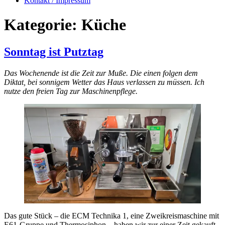
Kontakt / Impressum
Kategorie:
Küche
Sonntag ist Putztag
Das Wochenende ist die Zeit zur Muße. Die einen folgen dem
Diktat, bei sonnigem Wetter das Haus verlassen zu müssen. Ich
nutze den freien Tag zur Maschinenpflege.
Das gute Stück – die ECM Technika 1, eine Zweikreismaschine mit
E61-Gruppe und Thermosiphon – haben wir zur einer Zeit gekauft,