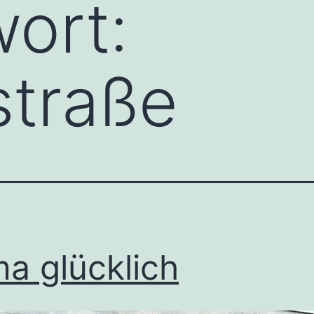
ort:
straße
a glücklich