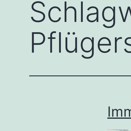
Schlagw
Pflüger
Imm