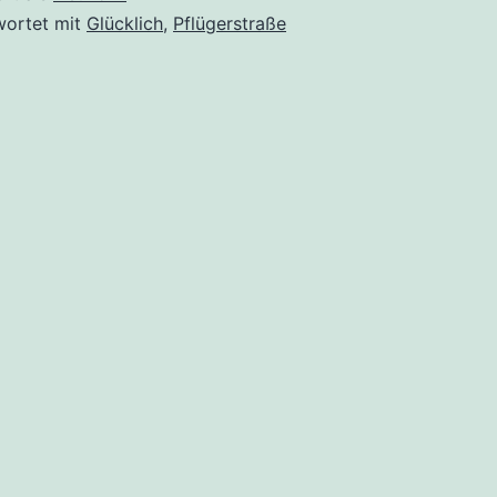
wortet mit
Glücklich
,
Pflügerstraße