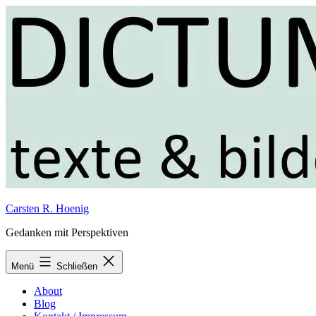
Zum
Inhalt
springen
Carsten R. Hoenig
Gedanken mit Perspektiven
Menü
Schließen
About
Blog