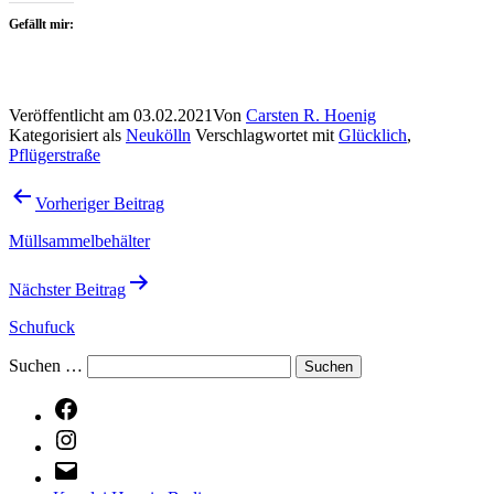
Gefällt mir:
Veröffentlicht am
03.02.2021
Von
Carsten R. Hoenig
Kategorisiert als
Neukölln
Verschlagwortet mit
Glücklich
,
Pflügerstraße
Beitragsnavigation
Vorheriger Beitrag
Müllsammelbehälter
Nächster Beitrag
Schufuck
Suchen …
Facebook
Instagram
E-
Mail