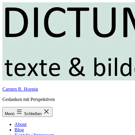
Zum
Inhalt
springen
Carsten R. Hoenig
Gedanken mit Perspektiven
Menü
Schließen
About
Blog