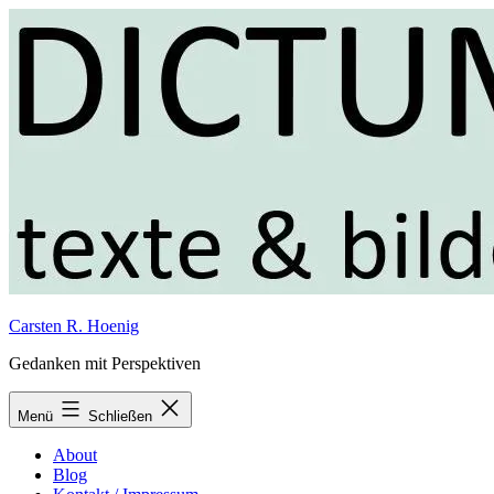
Zum
Inhalt
springen
Carsten R. Hoenig
Gedanken mit Perspektiven
Menü
Schließen
About
Blog