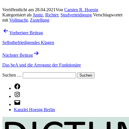
Veröffentlicht am
28.04.2021
Von
Carsten R. Hoenig
Kategorisiert als
Justiz
,
Richter
,
Strafverteidigung
Verschlagwortet
mit
Vollmacht
,
Zustellung
Beitragsnavigation
Vorheriger Beitrag
Selbstbefriedigendes Klagen
Nächster Beitrag
Das beA und die Arroganz der Funktionäre
Suchen …
Facebook
Instagram
E-
Mail
Kanzlei Hoenig Berlin