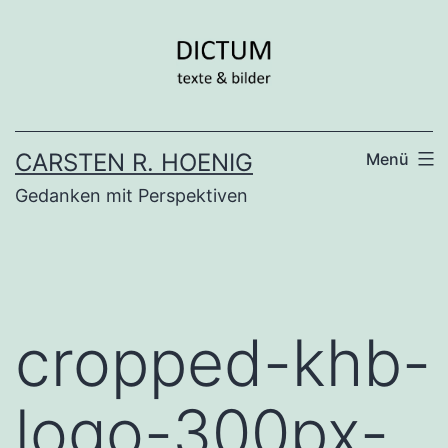
Zum
Inhalt
springen
CARSTEN R. HOENIG
Menü
Gedanken mit Perspektiven
cropped-khb-
logo-300px-